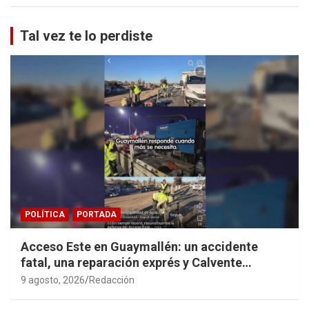
Tal vez te lo perdiste
POLÍTICA
PORTADA
Acceso Este en Guaymallén: un accidente
fatal, una reparación exprés y Calvente
haciendo propaganda personal
9 agosto, 2026
Redacción