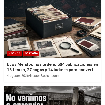
HECHOS
PORTADA
Ecos Mendocinos ordenó 504 publicaciones en
18 temas, 27 sagas y 14 índices para convertir
años de investigación en memoria pública
4 agosto, 2026
Nestor Bethencourt
accesible.