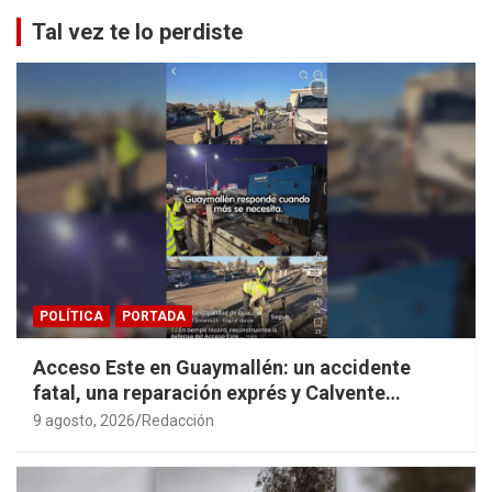
Tal vez te lo perdiste
POLÍTICA
PORTADA
Acceso Este en Guaymallén: un accidente
fatal, una reparación exprés y Calvente
haciendo propaganda personal
9 agosto, 2026
Redacción