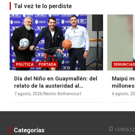
Tal vez te lo perdiste
POLÍTICA
PORTADA
DENUNCIAS
Día del Niño en Guaymallén: del
Maipú m
relato de la austeridad al
millones
derroche de $74 millones
cloacal 
7 agosto, 2026
Nestor Bethencourt
4 agosto, 2
Categorías
+5492612