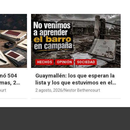
HECHOS
OPINIÓN
SOCIEDAD
nó 504
Guaymallén: los que esperan la
emas, 27
lista y los que estuvimos en el
a
barro
ourt
2 agosto, 2026
Nestor Bethencourt
stigación
cesible.