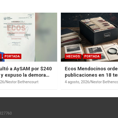
PORTADA
HECHOS
PORTADA
ultó a AySAM por $240
Ecos Mendocinos orde
 y expuso la demora
publicaciones en 18 t
en Guaymallén
sagas y 14 índices par
026
Nestor Bethencourt
4 agosto, 2026
Nestor Bethenc
convertir años de inve
en memoria pública ac
327760