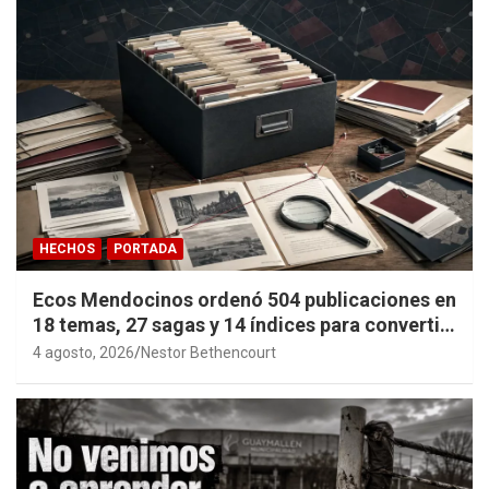
HECHOS
PORTADA
Ecos Mendocinos ordenó 504 publicaciones en
18 temas, 27 sagas y 14 índices para convertir
años de investigación en memoria pública
4 agosto, 2026
Nestor Bethencourt
accesible.