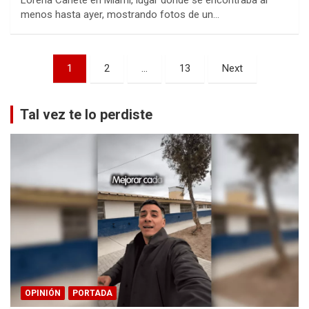
Lorena Cañete en Miami, lugar donde se encontraba al
menos hasta ayer, mostrando fotos de un…
Paginación
1
2
…
13
Next
de
entradas
Tal vez te lo perdiste
OPINIÓN
PORTADA