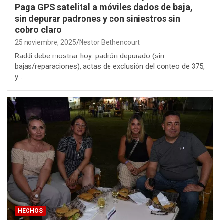
Paga GPS satelital a móviles dados de baja,
sin depurar padrones y con siniestros sin
cobro claro
25 noviembre, 2025
Nestor Bethencourt
Raddi debe mostrar hoy: padrón depurado (sin
bajas/reparaciones), actas de exclusión del conteo de 375,
y…
HECHOS