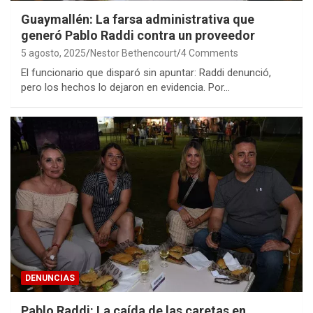
Guaymallén: La farsa administrativa que
generó Pablo Raddi contra un proveedor
5 agosto, 2025
Nestor Bethencourt
4 Comments
El funcionario que disparó sin apuntar: Raddi denunció,
pero los hechos lo dejaron en evidencia. Por…
DENUNCIAS
Pablo Raddi: La caída de las caretas en