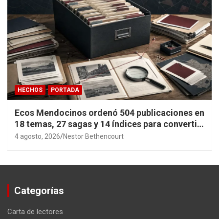
HECHOS
PORTADA
Ecos Mendocinos ordenó 504 publicaciones en
18 temas, 27 sagas y 14 índices para convertir
años de investigación en memoria pública
4 agosto, 2026
Nestor Bethencourt
accesible.
Categorías
Carta de lectores