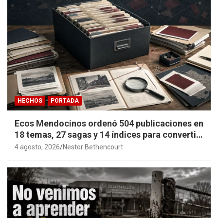
HECHOS
PORTADA
Ecos Mendocinos ordenó 504 publicaciones en
18 temas, 27 sagas y 14 índices para convertir
años de investigación en memoria pública
4 agosto, 2026
Nestor Bethencourt
accesible.