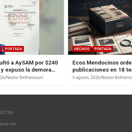
PORTADA
HECHOS
PORTADA
ultó a AySAM por $240
Ecos Mendocinos orde
 y expuso la demora
publicaciones en 18 t
en Guaymallén
sagas y 14 índices par
026
Nestor Bethencourt
4 agosto, 2026
Nestor Bethenc
convertir años de inve
en memoria pública ac
327760
mail.com