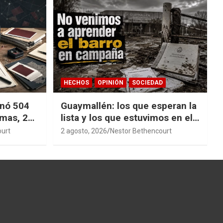
HECHOS
OPINIÓN
SOCIEDAD
nó 504
Guaymallén: los que esperan la
emas, 27
lista y los que estuvimos en el
a
barro
ourt
2 agosto, 2026
Nestor Bethencourt
stigación
cesible.