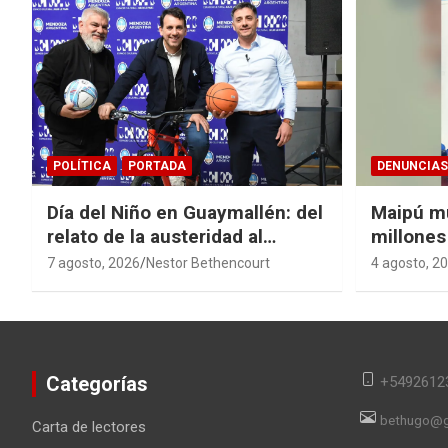
POLÍTICA
PORTADA
DENUNCIAS
Día del Niño en Guaymallén: del
Maipú m
relato de la austeridad al
millones
derroche de $74 millones
cloacal 
7 agosto, 2026
Nestor Bethencourt
4 agosto, 2
Categorías
+5492612
bethugo@g
Carta de lectores