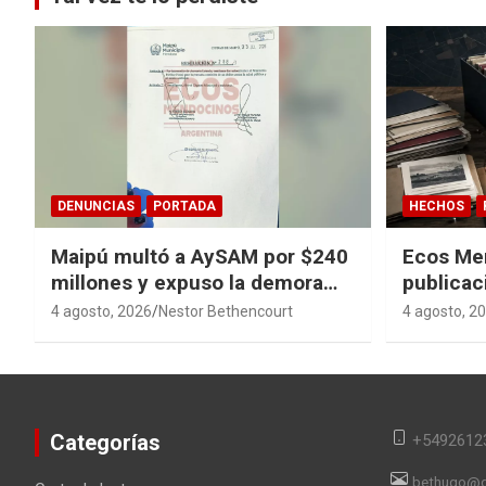
DENUNCIAS
PORTADA
HECHOS
Maipú multó a AySAM por $240
Ecos Me
millones y expuso la demora
publicac
cloacal en Guaymallén
sagas y 
4 agosto, 2026
Nestor Bethencourt
4 agosto, 2
converti
en memor
Categorías
+5492612
bethugo@g