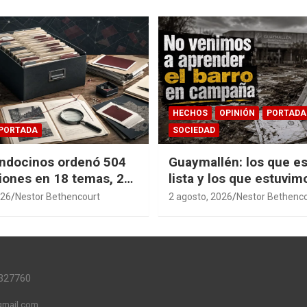
HECHOS
OPINIÓN
PORTADA
PORTADA
SOCIEDAD
ndocinos ordenó 504
Guaymallén: los que es
iones en 18 temas, 27
lista y los que estuvim
14 índices para
barro
026
Nestor Bethencourt
2 agosto, 2026
Nestor Bethenc
r años de investigación
ia pública accesible.
327760
mail.com