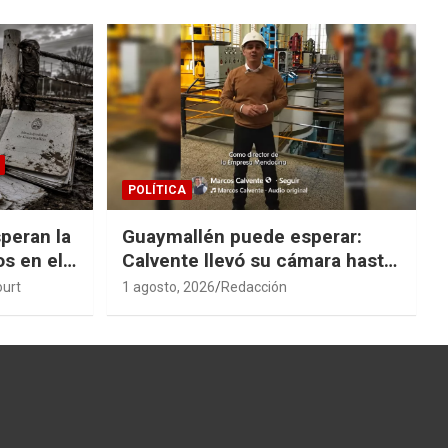
POLÍTICA
peran la
Guaymallén puede esperar:
os en el
Calvente llevó su cámara hasta
San Rafael
ourt
1 agosto, 2026
Redacción