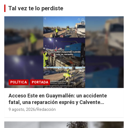
Tal vez te lo perdiste
POLÍTICA
PORTADA
Acceso Este en Guaymallén: un accidente
fatal, una reparación exprés y Calvente
haciendo propaganda personal
9 agosto, 2026
Redacción