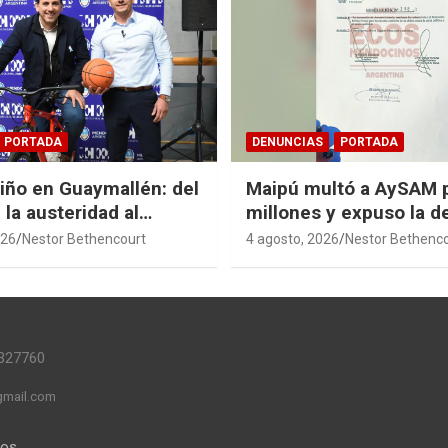
PORTADA
DENUNCIAS
PORTADA
Niño en Guaymallén: del
Maipú multó a AySAM 
 la austeridad al
millones y expuso la 
 de $74 millones
cloacal en Guaymallén
026
Nestor Bethencourt
4 agosto, 2026
Nestor Bethenc
327760
mail.com
mos