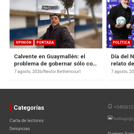
OPINIÓN
PORTADA
POLÍTICA
Calvente en Guaymallén: el
Día del 
problema de gobernar sólo con
relato de
buenas noticias
derroche
7 agosto, 2026
Nestor Bethencourt
7 agosto, 2
Categorías
+5492612
bethugo@g
Carta de lectores
Denuncias
Quienes So