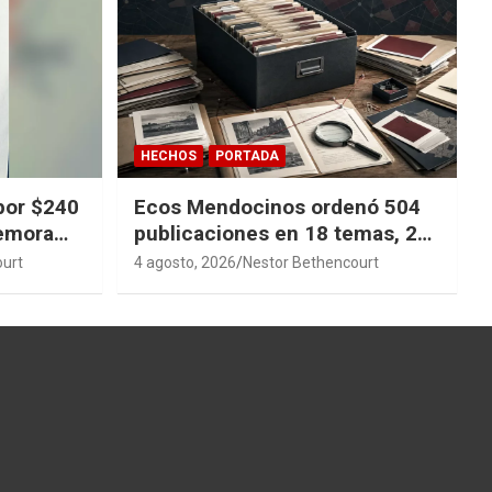
HECHOS
PORTADA
por $240
Ecos Mendocinos ordenó 504
demora
publicaciones en 18 temas, 27
sagas y 14 índices para
ourt
4 agosto, 2026
Nestor Bethencourt
convertir años de investigación
en memoria pública accesible.