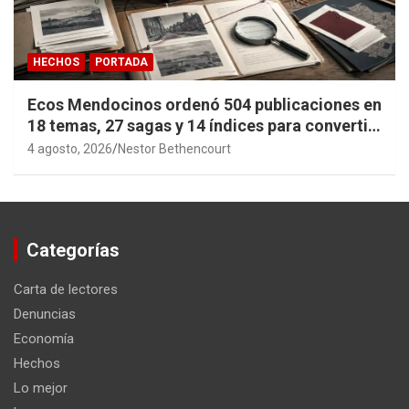
HECHOS
PORTADA
Ecos Mendocinos ordenó 504 publicaciones en
18 temas, 27 sagas y 14 índices para convertir
años de investigación en memoria pública
4 agosto, 2026
Nestor Bethencourt
accesible.
Categorías
Carta de lectores
Denuncias
Economía
Hechos
Lo mejor