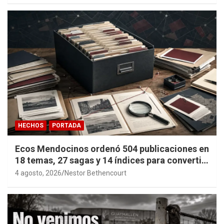
HECHOS
PORTADA
Ecos Mendocinos ordenó 504 publicaciones en
18 temas, 27 sagas y 14 índices para convertir
años de investigación en memoria pública
4 agosto, 2026
Nestor Bethencourt
accesible.