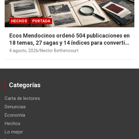
HECHOS
PORTADA
Ecos Mendocinos ordenó 504 publicaciones en
18 temas, 27 sagas y 14 índices para convertir
años de investigación en memoria pública
4 agosto, 2026
Nestor Bethencourt
accesible.
Categorías
Carta de lectores
Denuncias
Economía
Hechos
Lo mejor