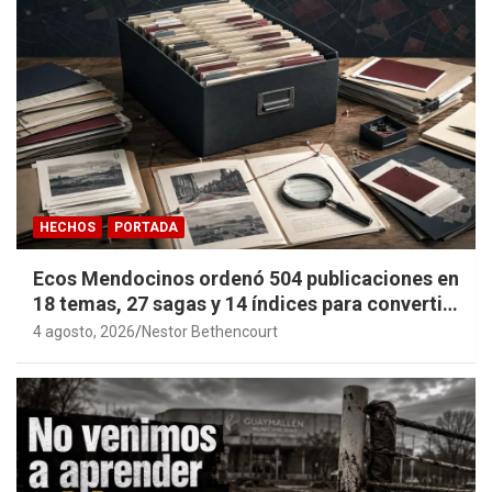
HECHOS
PORTADA
Ecos Mendocinos ordenó 504 publicaciones en
18 temas, 27 sagas y 14 índices para convertir
años de investigación en memoria pública
4 agosto, 2026
Nestor Bethencourt
accesible.