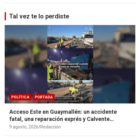
Tal vez te lo perdiste
POLÍTICA
PORTADA
Acceso Este en Guaymallén: un accidente
fatal, una reparación exprés y Calvente
haciendo propaganda personal
9 agosto, 2026
Redacción