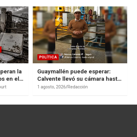
POLÍTICA
peran la
Guaymallén puede esperar:
os en el
Calvente llevó su cámara hasta
San Rafael
ourt
1 agosto, 2026
Redacción