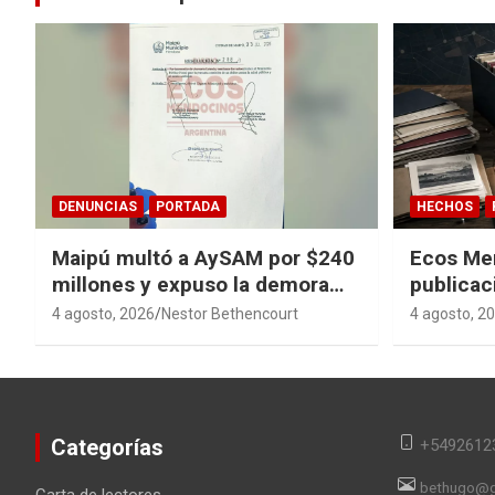
DENUNCIAS
PORTADA
HECHOS
Maipú multó a AySAM por $240
Ecos Me
millones y expuso la demora
publicac
cloacal en Guaymallén
sagas y 
4 agosto, 2026
Nestor Bethencourt
4 agosto, 2
converti
en memor
Categorías
+5492612
bethugo@g
Carta de lectores