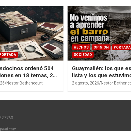
HECHOS
OPINIÓN
PORTADA
PORTADA
SOCIEDAD
ndocinos ordenó 504
Guaymallén: los que es
iones en 18 temas, 27
lista y los que estuvim
14 índices para
barro
026
Nestor Bethencourt
2 agosto, 2026
Nestor Bethenc
r años de investigación
ia pública accesible.
327760
mail.com