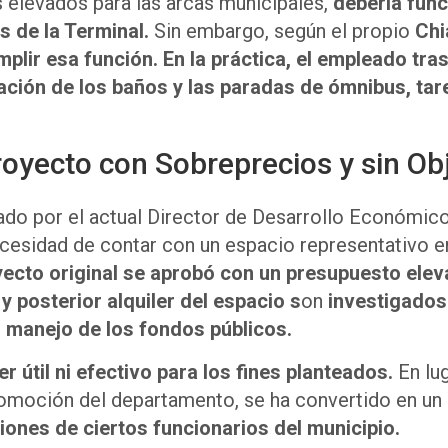
 elevados para las arcas municipales,
debería fun
es de la Terminal.
Sin embargo, según el propio
Chi
lir esa función. En la práctica, el empleado tra
ción de los baños y las paradas de ómnibus, tare
royecto con Sobreprecios y sin Ob
atado por el actual Director de Desarrollo Económi
cesidad de contar con un espacio representativo en
cto original se aprobó con un presupuesto elevad
y posterior alquiler del espacio s
on
investigados 
l manejo de los fondos públicos.
 útil ni efectivo para los fines planteados.
En lu
promoción del departamento, se ha convertido en un
ones de ciertos funcionarios del municipio.