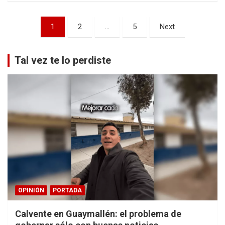
Paginación
1
2
…
5
Next
de
entradas
Tal vez te lo perdiste
OPINIÓN
PORTADA
Calvente en Guaymallén: el problema de