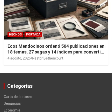
HECHOS
PORTADA
Ecos Mendocinos ordenó 504 publicaciones en
18 temas, 27 sagas y 14 índices para convertir
años de investigación en memoria pública
4 agosto, 2026
Nestor Bethencourt
accesible.
Categorías
Carta de lectores
Denuncias
Economía