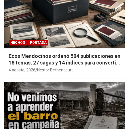
HECHOS
PORTADA
Ecos Mendocinos ordenó 504 publicaciones en
18 temas, 27 sagas y 14 índices para convertir
años de investigación en memoria pública
4 agosto, 2026
Nestor Bethencourt
accesible.