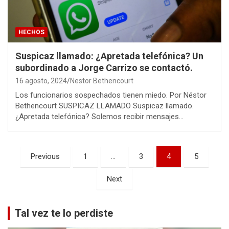
HECHOS
Suspicaz llamado: ¿Apretada telefónica? Un
subordinado a Jorge Carrizo se contactó.
16 agosto, 2024
Nestor Bethencourt
Los funcionarios sospechados tienen miedo. Por Néstor
Bethencourt SUSPICAZ LLAMADO Suspicaz llamado.
¿Apretada telefónica? Solemos recibir mensajes…
Paginación
Previous
1
…
3
4
5
de
Next
entradas
Tal vez te lo perdiste