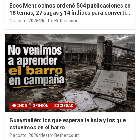
Ecos Mendocinos ordenó 504 publicaciones en
18 temas, 27 sagas y 14 índices para convertir
años de investigación en memoria pública
4 agosto, 2026
Nestor Bethencourt
accesible.
HECHOS
OPINIÓN
SOCIEDAD
Guaymallén: los que esperan la lista y los que
estuvimos en el barro
2 agosto, 2026
Nestor Bethencourt