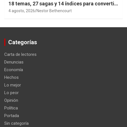
18 temas, 27 sagas y 14 índices para convertir
años de investigación en memoria pública
4 agosto, 2026
Nestor Bethencourt
accesible.
Categorías
Carta de lectores
Denuncias
Economía
Hechos
Lo mejor
Lo peor
Opinión
Política
Portada
Sin categoría