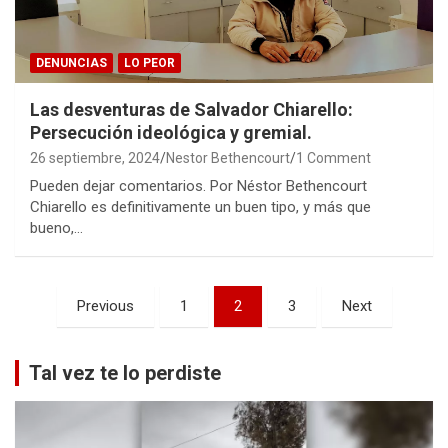
DENUNCIAS
LO PEOR
Las desventuras de Salvador Chiarello:
Persecución ideológica y gremial.
26 septiembre, 2024
Nestor Bethencourt
1 Comment
Pueden dejar comentarios. Por Néstor Bethencourt
Chiarello es definitivamente un buen tipo, y más que
bueno,…
Paginación
Previous
1
2
3
Next
de
entradas
Tal vez te lo perdiste