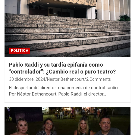
POLÍTICA
Pablo Raddi y su tardía epifanía como
“controlador”: ¿Cambio real o puro teatro?
30 diciembre, 2024
Nestor Bethencourt
2 Comments
El despertar del director: una comedia de control tardío.
Por Néstor Bethencourt. Pablo Raddi, el director…