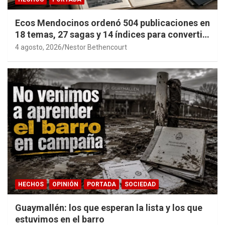
Ecos Mendocinos ordenó 504 publicaciones en
18 temas, 27 sagas y 14 índices para convertir
años de investigación en memoria pública
4 agosto, 2026
Nestor Bethencourt
accesible.
HECHOS
OPINIÓN
PORTADA
SOCIEDAD
Guaymallén: los que esperan la lista y los que
estuvimos en el barro