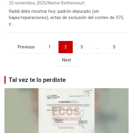
25 noviembre, 2025
Nestor Bethencourt
Raddi debe mostrar hoy: padrón depurado (sin
bajas/reparaciones), actas de exclusión del conteo de 375,
y…
Paginación
Previous
1
2
3
…
5
de
Next
entradas
Tal vez te lo perdiste