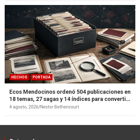
HECHOS
PORTADA
Ecos Mendocinos ordenó 504 publicaciones en
18 temas, 27 sagas y 14 índices para convertir
años de investigación en memoria pública
4 agosto, 2026
Nestor Bethencourt
accesible.