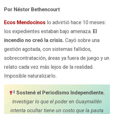
h
wi
a
m
m
h
Por Néstor Bethencourt
at
tt
ce
ail
ail
ar
s
er
b
e
Ecos Mendocinos
lo advirtió hace 10 meses:
A
o
los expedientes estaban bajo amenaza.
El
p
o
incendio no creó la crisis.
Cayó sobre una
p
k
gestión agotada, con sistemas fallidos,
sobrecontratación, áreas ya fuera de juego y un
relato cada vez más lejos de la realidad.
Imposible naturalizarlo.
Sostené el Periodismo Independiente.
Investigar lo que el poder en Guaymallén
intenta ocultar tiene un costo que la pauta