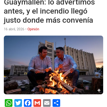
Guaymallén: lo advertimos
antes, y el incendio llegó
justo donde más convenía
16 abril, 2026
•
Opinión
W
T
F
G
E
S