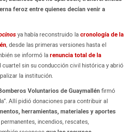
terna feroz entre quienes decían venir a
ocinos
ya había reconstruido la
cronología de la
lén
, desde las primeras versiones hasta el
mbién se informó la
renuncia total de la
 cuartel sin su conducción civil histórica y abrió
lizar la institución.
Bomberos Voluntarios de Guaymallén
firmó
a”. Allí pidió donaciones para contribuir al
imentos, herramientas, materiales y aportes
permanentes, incendios, rescates,
 también reconoce
que los recursos