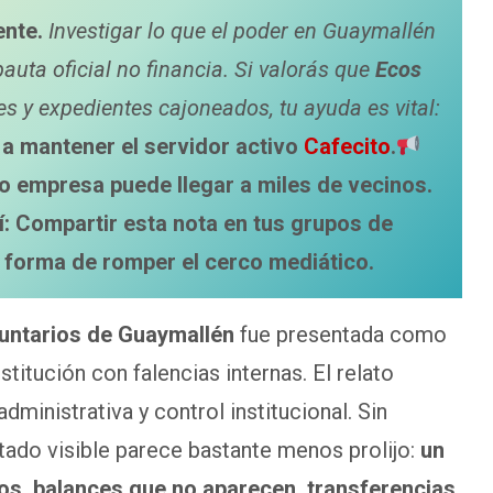
ente.
Investigar lo que el poder en Guaymallén
pauta oficial no financia. Si valorás que
Ecos
 y expedientes cajoneados, tu ayuda es vital:
a mantener el servidor activo
Cafecito
.
o empresa puede llegar a miles de vecinos.
í: Compartir esta nota en tus grupos de
 forma de romper el cerco mediático.
ntarios de Guaymallén
fue presentada como
titución con falencias internas. El relato
dministrativa y control institucional. Sin
ado visible parece bastante menos prolijo:
un
tos, balances que no aparecen, transferencias