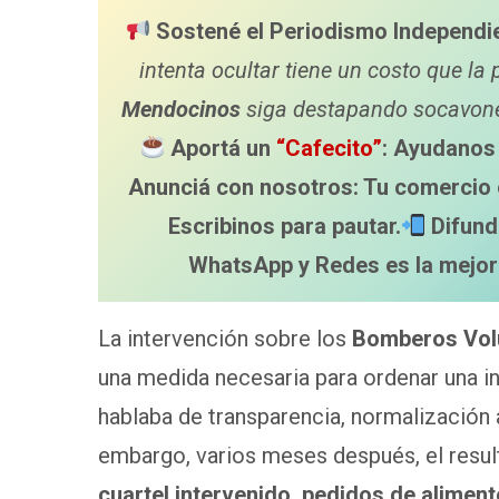
Sostené el Periodismo Independi
intenta ocultar tiene un costo que la 
Mendocinos
siga destapando socavones
Aportá un
“Cafecito”
: Ayudanos 
Anunciá con nosotros: Tu comercio 
Escribinos para pautar.
Difund
WhatsApp y Redes es la mejor
La intervención sobre los
Bomberos Volu
una medida necesaria para ordenar una ins
hablaba de transparencia, normalización a
embargo, varios meses después, el result
cuartel intervenido, pedidos de alimen