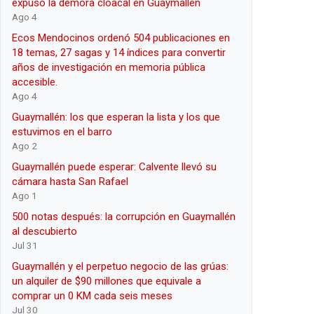
expuso la demora cloacal en Guaymallén
Ago 4
Ecos Mendocinos ordenó 504 publicaciones en
18 temas, 27 sagas y 14 índices para convertir
años de investigación en memoria pública
accesible.
Ago 4
Guaymallén: los que esperan la lista y los que
estuvimos en el barro
Ago 2
Guaymallén puede esperar: Calvente llevó su
cámara hasta San Rafael
Ago 1
500 notas después: la corrupción en Guaymallén
al descubierto
Jul 31
Guaymallén y el perpetuo negocio de las grúas:
un alquiler de $90 millones que equivale a
comprar un 0 KM cada seis meses
Jul 30