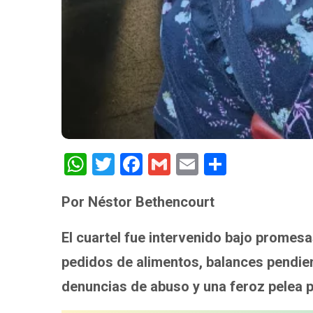
W
T
F
G
E
S
h
wi
a
m
m
h
Por Néstor Bethencourt
at
tt
ce
ail
ail
ar
s
er
b
e
El cuartel fue intervenido bajo prome
A
o
pedidos de alimentos, balances pendien
p
o
denuncias de abuso y una feroz pelea po
p
k