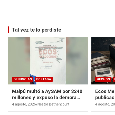
Paginación
de
entradas
Tal vez te lo perdiste
DENUNCIAS
PORTADA
HECHOS
Maipú multó a AySAM por $240
Ecos Me
millones y expuso la demora
publicac
cloacal en Guaymallén
sagas y 
4 agosto, 2026
Nestor Bethencourt
4 agosto, 2
converti