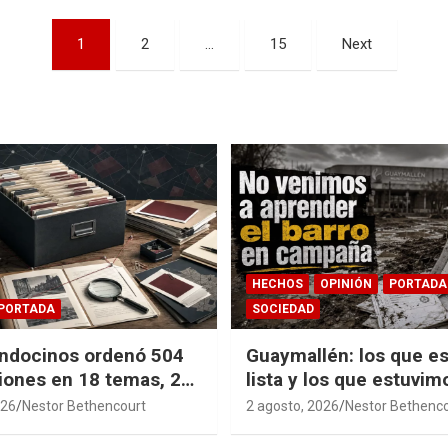
1
2
…
15
Next
HECHOS
OPINIÓN
PORTADA
PORTADA
SOCIEDAD
ndocinos ordenó 504
Guaymallén: los que es
iones en 18 temas, 27
lista y los que estuvim
14 índices para
barro
026
Nestor Bethencourt
2 agosto, 2026
Nestor Bethenc
r años de investigación