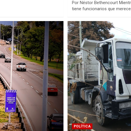
Por Néstor Bethencourt Mientra
tiene funcionarios que merece
POLÍTICA