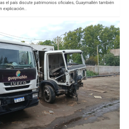
s el país discute patrimonios oficiales, Guaymallén también
n explicación…