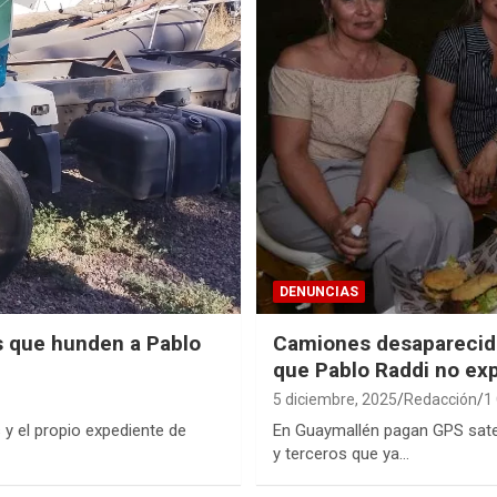
DENUNCIAS
es que hunden a Pablo
Camiones desaparecido
que Pablo Raddi no exp
5 diciembre, 2025
Redacción
1
 y el propio expediente de
En Guaymallén pagan GPS satel
y terceros que ya…