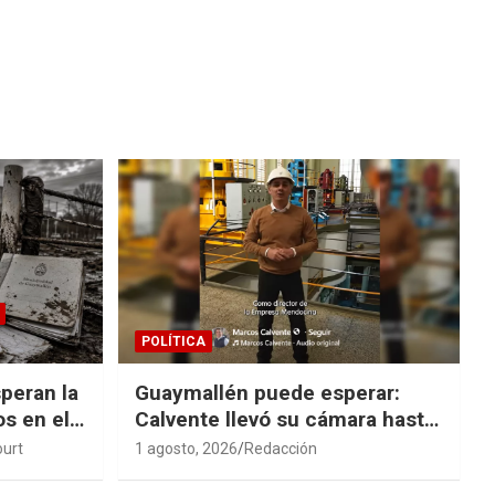
POLÍTICA
peran la
Guaymallén puede esperar:
os en el
Calvente llevó su cámara hasta
San Rafael
ourt
1 agosto, 2026
Redacción