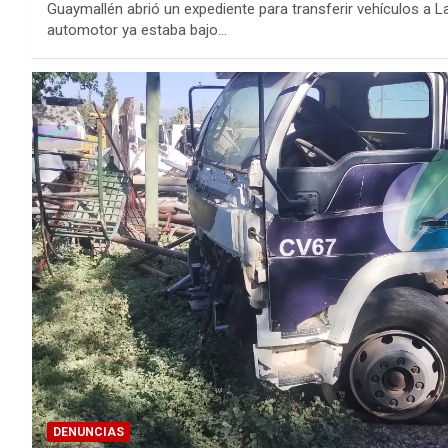
Guaymallén abrió un expediente para transferir vehículos a L
automotor ya estaba bajo…
DENUNCIAS