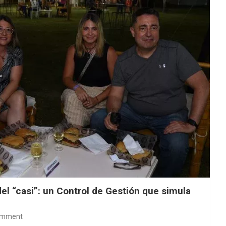
del “casi”: un Control de Gestión que simula
omment