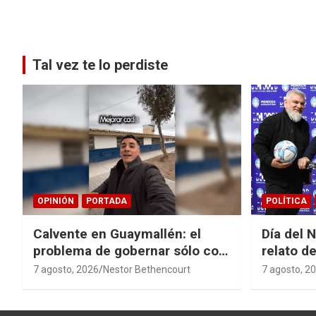
Paginación
de
entradas
Tal vez te lo perdiste
OPINIÓN
PORTADA
POLÍTICA
Calvente en Guaymallén: el
Día del 
problema de gobernar sólo con
relato de
buenas noticias
derroche
7 agosto, 2026
Nestor Bethencourt
7 agosto, 2