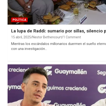
POLÍTICA
La lupa de Raddi: sumario por sillas, silencio 
15 abril, 2025
Nestor Bethencourt
1 Comment
Mientras los escándalos millonarios duermen el sueño eterno
con una investigación…