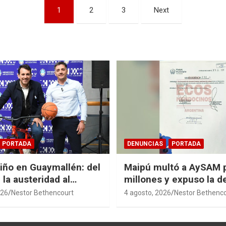
1
2
3
Next
PORTADA
DENUNCIAS
PORTADA
Niño en Guaymallén: del
Maipú multó a AySAM 
 la austeridad al
millones y expuso la 
 de $74 millones
cloacal en Guaymallén
026
Nestor Bethencourt
4 agosto, 2026
Nestor Bethenc