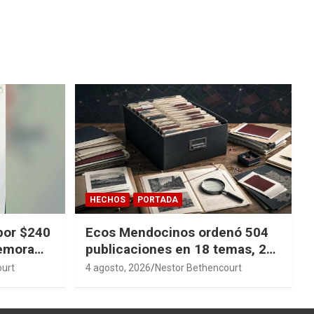
HECHOS
PORTADA
por $240
Ecos Mendocinos ordenó 504
demora
publicaciones en 18 temas, 27
sagas y 14 índices para
ourt
4 agosto, 2026
Nestor Bethencourt
convertir años de investigación
en memoria pública accesible.