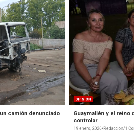
OPINIÓN
le un camión denunciado
Guaymallén y el reino 
controlar
19 enero, 2026
Redacción
1 C