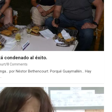
á condenado al éxito.
ourt
8 Comments
venga… por Néstor Bethencourt. Porqué Guaymallén… Hay
…