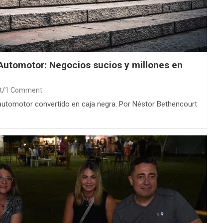
Automotor: Negocios sucios y millones en
t
1 Comment
automotor convertido en caja negra. Por Néstor Bethencourt