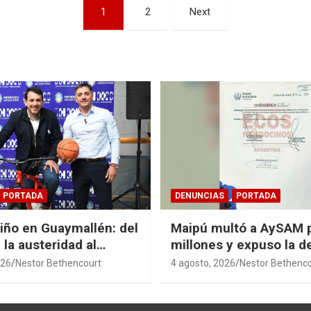
1
2
Next
PORTADA
DENUNCIAS
PORTADA
Niño en Guaymallén: del
Maipú multó a AySAM 
 la austeridad al
millones y expuso la 
 de $74 millones
cloacal en Guaymallén
026
Nestor Bethencourt
4 agosto, 2026
Nestor Bethenc