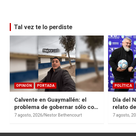
Paginación
de
entradas
Tal vez te lo perdiste
OPINIÓN
PORTADA
POLÍTICA
Calvente en Guaymallén: el
Día del 
problema de gobernar sólo con
relato de
buenas noticias
derroche
7 agosto, 2026
Nestor Bethencourt
7 agosto, 2