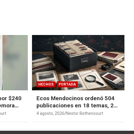
HECHOS
PORTADA
por $240
Ecos Mendocinos ordenó 504
demora
publicaciones en 18 temas, 27
sagas y 14 índices para
ourt
4 agosto, 2026
Nestor Bethencourt
convertir años de investigación
en memoria pública accesible.