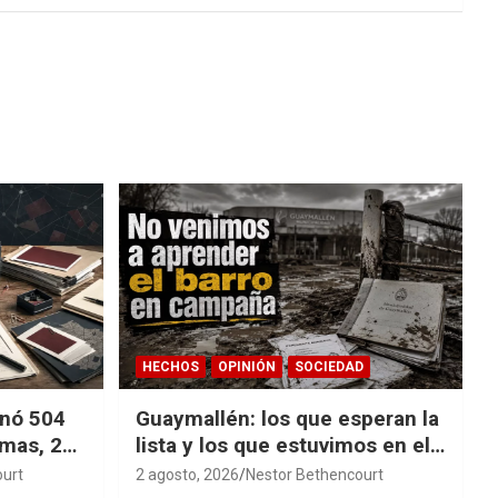
HECHOS
OPINIÓN
SOCIEDAD
nó 504
Guaymallén: los que esperan la
emas, 27
lista y los que estuvimos en el
a
barro
ourt
2 agosto, 2026
Nestor Bethencourt