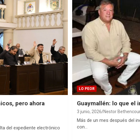
LO PEOR
icos, pero ahora
Guaymallén: lo que el i
3 junio, 2026
Nestor Bethencou
Más de un mes después del ince
con…
ta del expediente electrónico