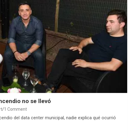
ncendio no se llevó
rt
1 Comment
ndio del data center municipal, nadie explica qué ocurrió