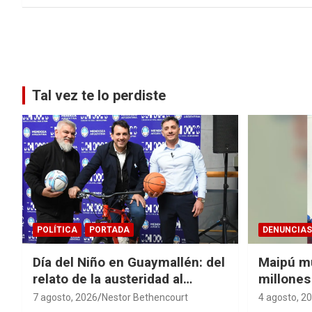
Paginación
de
entradas
Tal vez te lo perdiste
POLÍTICA
PORTADA
DENUNCIAS
Día del Niño en Guaymallén: del
Maipú m
relato de la austeridad al
millones
derroche de $74 millones
cloacal 
7 agosto, 2026
Nestor Bethencourt
4 agosto, 2