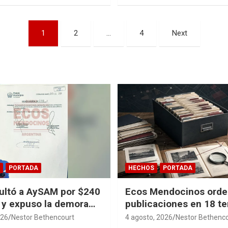
1
2
…
4
Next
PORTADA
HECHOS
PORTADA
ultó a AySAM por $240
Ecos Mendocinos orde
 y expuso la demora
publicaciones en 18 t
en Guaymallén
sagas y 14 índices par
026
Nestor Bethencourt
4 agosto, 2026
Nestor Bethenc